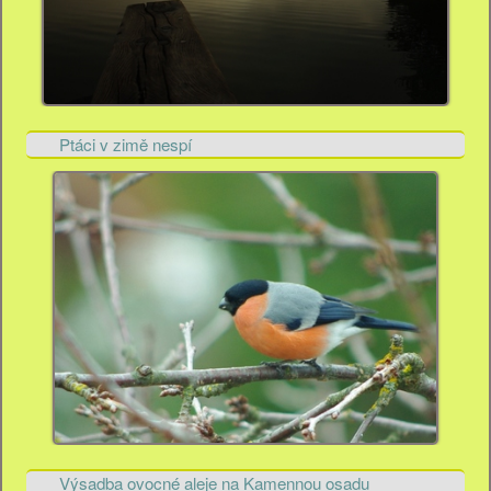
Ptáci v zimě nespí
Výsadba ovocné aleje na Kamennou osadu