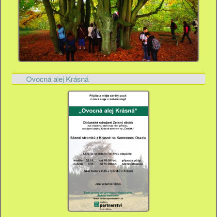
Ovocná alej Krásná