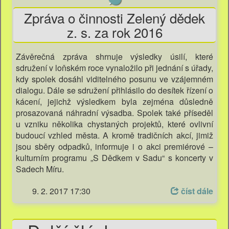
Zpráva o činnosti Zelený dědek
z. s. za rok 2016
Závěrečná zpráva shrnuje výsledky úsilí, které
sdružení v loňském roce vynaložilo při jednání s úřady,
kdy spolek dosáhl viditelného posunu ve vzájemném
dialogu. Dále se sdružení přihlásilo do desítek řízení o
kácení, jejichž výsledkem byla zejména důsledně
prosazovaná náhradní výsadba. Spolek také příseděl
u vzniku několika chystaných projektů, které ovlivní
budoucí vzhled města. A kromě tradičních akcí, jimiž
jsou sběry odpadků, informuje i o akci premiérové –
kulturním programu „S Dědkem v Sadu“ s koncerty v
Sadech Míru.
9. 2. 2017 17:30
číst dále