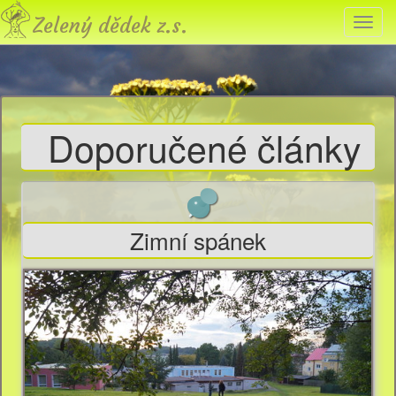
Zelený
Přep
dědek,
navig
o.
s.
Doporučené články
Zimní spánek