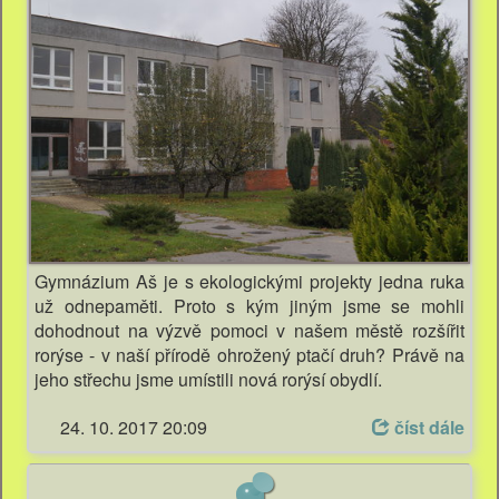
Gymnázium Aš je s ekologickými projekty jedna ruka
už odnepaměti. Proto s kým jiným jsme se mohli
dohodnout na výzvě pomoci v našem městě rozšířit
rorýse - v naší přírodě ohrožený ptačí druh? Právě na
jeho střechu jsme umístili nová rorýsí obydlí.
24. 10. 2017 20:09
číst dále