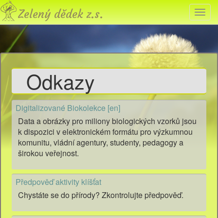
Zelený
Přep
dědek,
navig
o.
s.
Odkazy
Digitalizované Biokolekce [en]
Data a obrázky pro miliony biologických vzorků jsou
k dispozici v elektronickém formátu pro výzkumnou
komunitu, vládní agentury, studenty, pedagogy a
širokou veřejnost.
Předpověď aktivity klíšťat
Chystáte se do přírody? Zkontrolujte předpověď.