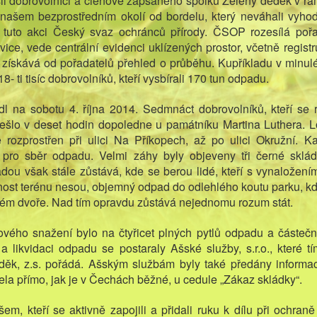
šli dobrovolníci a členové zapsaného spolku Zelený dědek v r
v našem bezprostředním okolí od bordelu, který neváhali vyho
tuto akci Český svaz ochránců přírody. ČSOP rozesílá pořa
ice, vede centrální evidenci uklízených prostor, včetně regist
získává od pořadatelů přehled o průběhu. Kupříkladu v minu
- ti tisíc dobrovolníků, kteří vysbírali 170 tun odpadu.
dl na sobotu 4. října 2014. Sedmnáct dobrovolníků, kteří se 
sešlo v deset hodin dopoledne u památníku Martina Luthera. Lo
 je rozprostřen při ulici Na Příkopech, až po ulici Okružní. 
pro sběr odpadu. Velmi záhy byly objeveny tři černé skládk
hadou však stále zůstává, kde se berou lidé, kteří s vynalože
nost terénu nesou, objemný odpad do odlehlého koutu parku, kd
ém dvoře. Nad tím opravdu zůstává nejednomu rozum stát.
ého snažení bylo na čtyřicet plných pytlů odpadu a částečn
 likvidaci odpadu se postaraly Ašské služby, s.r.o., které 
děk, z.s. pořádá. Ašským službám byly také předány informa
la přímo, jak je v Čechách běžné, u cedule „Zákaz skládky“.
m, kteří se aktivně zapojili a přidali ruku k dílu při ochran