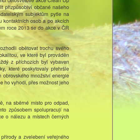
ámci celosvětové akce Clean Up
dit přizpůsobiví občané našeho
datelským subjektům pytle na
ru kontaktních osob a po akcích
lém roce 2013 se do akce v ČR
rozhodli obětovat trochu svého
kalitou, ve které byl prováděn
Každý z příchozích byl vybaven
y, které poskytovaly přehršle
ním obrovského množství energie
e ho vyhodí, přes možnost jeho
ě, na sběrné místo pro odpad,
tímto způsobem spolupracují na
ce o nálezu a místech černých
ě přírody a zvelebení veřejného