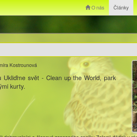
O nás
Články
imíra Kostrounová
tu Ukliďme svět - Clean up the World, park
mi kurty.