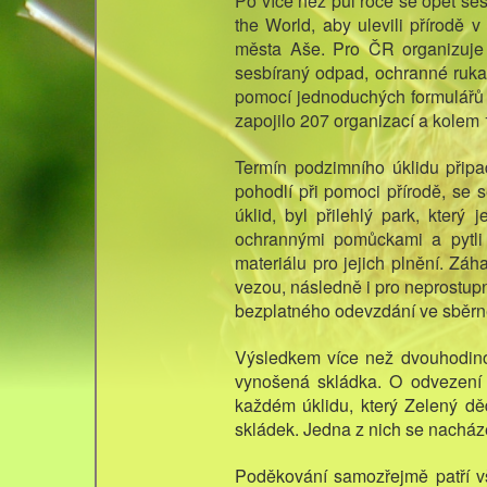
Po více než půl roce se opět se
the World, aby ulevili přírodě 
města Aše. Pro ČR organizuje 
sesbíraný odpad, ochranné rukav
pomocí jednoduchých formulářů 
zapojilo 207 organizací a kolem 18
Termín podzimního úklidu připa
pohodlí při pomoci přírodě, se 
úklid, byl přilehlý park, který
ochrannými pomůckami a pytli 
materiálu pro jejich plnění. Zá
vezou, následně i pro neprostup
bezplatného odevzdání ve sběrn
Výsledkem více než dvouhodinov
vynošená skládka. O odvezení a
každém úklidu, který Zelený dě
skládek. Jedna z nich se nacháze
Poděkování samozřejmě patří vše